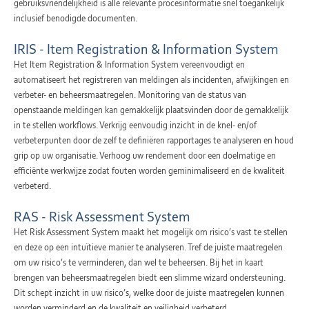
gebruiksvriendelijkheid is alle relevante procesinformatie snel toegankelijk
inclusief benodigde documenten.
IRIS - Item Registration & Information System
Het Item Registration & Information System vereenvoudigt en
automatiseert het registreren van meldingen als incidenten, afwijkingen en
verbeter- en beheersmaatregelen. Monitoring van de status van
openstaande meldingen kan gemakkelijk plaatsvinden door de gemakkelijk
in te stellen workflows. Verkrijg eenvoudig inzicht in de knel- en/of
verbeterpunten door de zelf te definiëren rapportages te analyseren en houd
grip op uw organisatie. Verhoog uw rendement door een doelmatige en
efficiënte werkwijze zodat fouten worden geminimaliseerd en de kwaliteit
verbeterd.
RAS - Risk Assessment System
Het Risk Assessment System maakt het mogelijk om risico’s vast te stellen
en deze op een intuïtieve manier te analyseren. Tref de juiste maatregelen
om uw risico’s te verminderen, dan wel te beheersen. Bij het in kaart
brengen van beheersmaatregelen biedt een slimme wizard ondersteuning.
Dit schept inzicht in uw risico’s, welke door de juiste maatregelen kunnen
worden verminderd en de kwaliteit en veiligheid verbeterd.